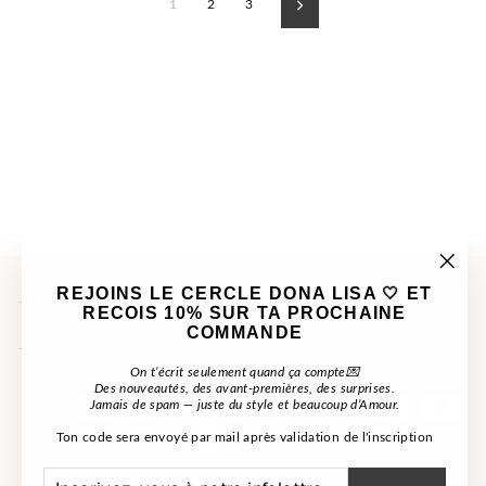
1
2
3
Suivant
NOUS CONTACTER
"Ferme
REJOINS LE CERCLE DONA LISA 🤍 ET
(Esc)"
RECOIS
10%
SUR TA PROCHAINE
INFORMATIONS
COMMANDE
REJOIGNEZ LE CERCLE DONA LISA
On t’écrit seulement quand ça compte💌
Des nouveautés, des avant-premières, des surprises.
Jamais de spam — juste du style et beaucoup d’Amour.
Ton code sera envoyé par mail après validation de l'inscription
INSCRIVEZ-
S'INSCRIRE