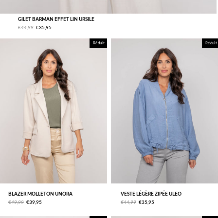
GILET BARMAN EFFET LIN URSILE
€44,99
€35,95
Réduit
Réduit
BLAZER MOLLETON UNORA
VESTE LÉGÈRE ZIPÉE ULEO
€49,99
€39,95
€44,99
€35,95