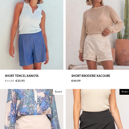
SHORT TENCEL XANOTA
SHORT BRODERIE XACOURE
€44,99
€35,95
€44,99
Épuisé
Réduit