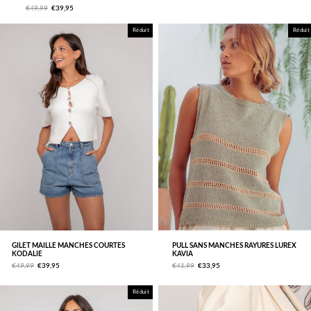
€49,99
€39,95
Réduit
Réduit
GILET MAILLE MANCHES COURTES
PULL SANS MANCHES RAYURES LUREX
KODALIE
KAVIA
€49,99
€39,95
€41,99
€33,95
Réduit