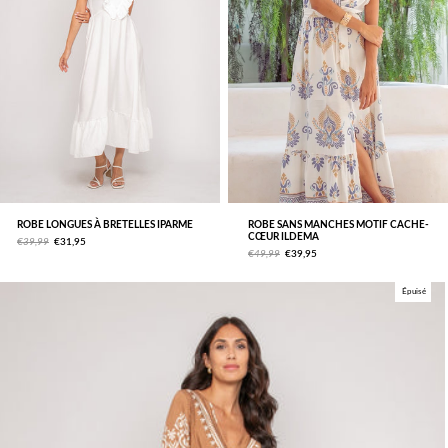
ROBE LONGUES À BRETELLES IPARME
ROBE SANS MANCHES MOTIF CACHE-
CŒUR ILDEMA
€39,99
€31,95
€49,99
€39,95
Épuisé