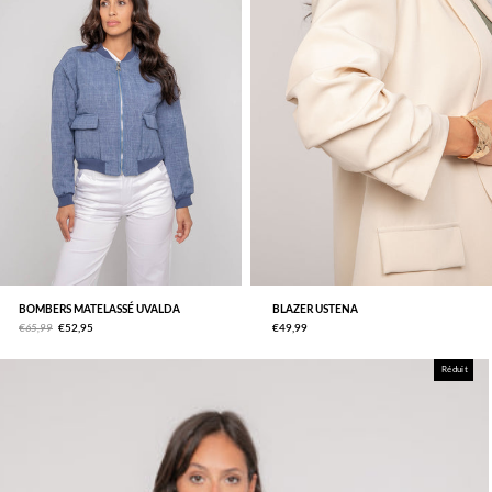
BOMBERS MATELASSÉ UVALDA
BLAZER USTENA
€65,99
€52,95
€49,99
Réduit